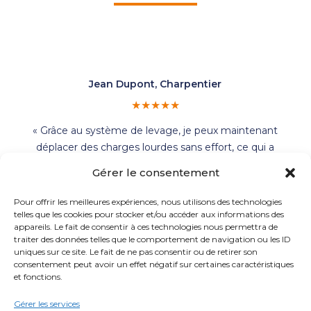
Jean Dupont, Charpentier
★★★★★
« Grâce au système de levage, je peux maintenant
déplacer des charges lourdes sans effort, ce qui a
transformé ma façon de travailler. »
Gérer le consentement
Pour offrir les meilleures expériences, nous utilisons des technologies
telles que les cookies pour stocker et/ou accéder aux informations des
appareils. Le fait de consentir à ces technologies nous permettra de
Marie Leclerc, Menuisière
traiter des données telles que le comportement de navigation ou les ID
★★★★★
uniques sur ce site. Le fait de ne pas consentir ou de retirer son
consentement peut avoir un effet négatif sur certaines caractéristiques
« Le chariot élévateur a considérablement réduit le
et fonctions.
temps que je passe à charger mes matériaux, me
Gérer les services
permettant de me concentrer sur d’autres tâches