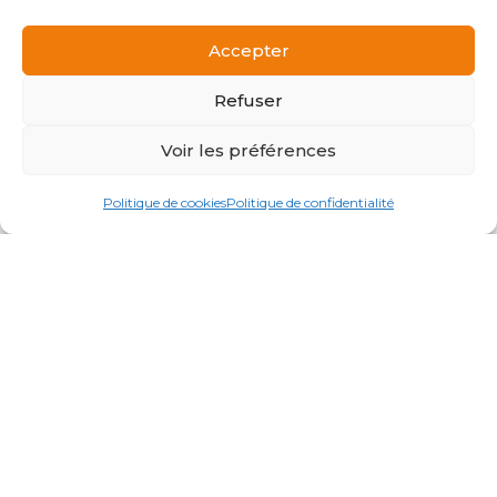
importantes. »
Accepter
Refuser
Paul Martin, Maçon
Voir les préférences
★★★★★
« La sécurité et la fiabilité de ces produits sont
Politique de cookies
Politique de confidentialité
inégalées, je les recommande vivement à tous les
artisans. »